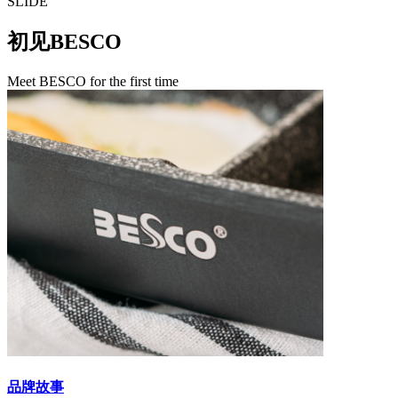
SLIDE
初见BESCO
Meet BESCO for the first time
品牌故事