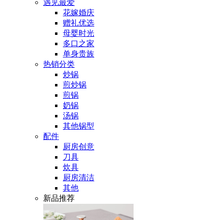
遇见最爱
花嫁婚庆
赠礼优选
母婴时光
多口之家
单身贵族
热销分类
炒锅
煎炒锅
煎锅
奶锅
汤锅
其他锅型
配件
厨房创意
刀具
炊具
厨房清洁
其他
新品推荐