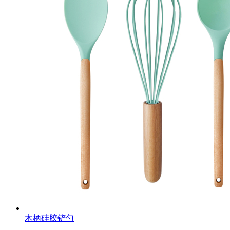
木柄硅胶铲勺