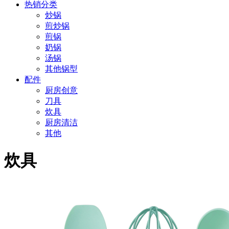
热销分类
炒锅
煎炒锅
煎锅
奶锅
汤锅
其他锅型
配件
厨房创意
刀具
炊具
厨房清洁
其他
炊具