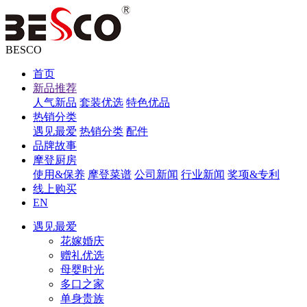
BESCO
首页
新品推荐
人气新品
套装优选
特色优品
热销分类
遇见最爱
热销分类
配件
品牌故事
摩登厨房
使用&保养
摩登菜谱
公司新闻
行业新闻
奖项&专利
线上购买
EN
遇见最爱
花嫁婚庆
赠礼优选
母婴时光
多口之家
单身贵族