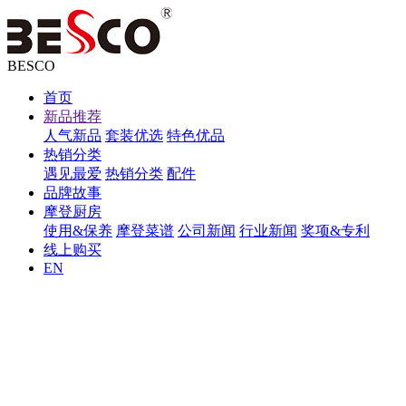
BESCO
首页
新品推荐
人气新品
套装优选
特色优品
热销分类
遇见最爱
热销分类
配件
品牌故事
摩登厨房
使用&保养
摩登菜谱
公司新闻
行业新闻
奖项&专利
线上购买
EN