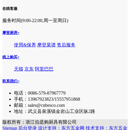
在线客服
服务时间(9:00-22:00,周一至周日)
摩登厨房
+
使用&保养
摩登菜谱
售后服务
线上购买
+
天猫
京东
阿里巴巴
联系我们
+
电话：0086-579-87967779
手机：13967923823/15557951868
邮箱：sales@cnbesco.com
地址：武义县泉溪镇金岩山工业区纵2路
版权所有：浙江伯是购厨具有限公司
Sitemap
后台登录
设计支持：东方五金网
技术支持：东方五金