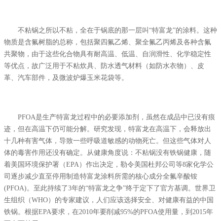
不粘锅之所以不粘，全在于锅底的那一层叫“特富龙”的涂料。这种
物质是含氟树脂的总称，包括聚四氟乙烯、聚全氟乙丙烯及各种含氟
共聚物，由于这些化合物具有耐高温、低温、自润滑性、化学稳定性
等优点，故广泛用于不粘炊具、防水透气材料（如防水衣物）、皮
革、汽车部件，及微波炉爆玉米花袋等。
PFOA是生产特富龙过程中的必要添加剂，虽然在成品中已没有痕
迹，但在高温下仍可能分解。研究发现，特富龙在高温下，会释放出
十几种有害气体，导致一些呼吸道敏感的动物死亡。但这些气体对人
体的毒害作用还没有确定。从健康角度说：不粘锅没有铁锅健康，随
着美国环境保护署（EPA）作出决定，勒令美国杜邦公司等8家化学公
司逐步减少直至停用制造特富龙涂料所需的核心成分全氟辛酸铵
(PFOA)。至此持续了3年的“特富龙之争”终于定下了官方基调。世界卫
生组织（WHO）的专家建议，人们应该选择安全、对健康有益的中国
铁锅。根据EPA要求，在2010年要削减95%的PFOA使用量，到2015年