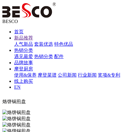
BESCO
首页
新品推荐
人气新品
套装优选
特色优品
热销分类
遇见最爱
热销分类
配件
品牌故事
摩登厨房
使用&保养
摩登菜谱
公司新闻
行业新闻
奖项&专利
线上购买
EN
烙饼锅煎盘