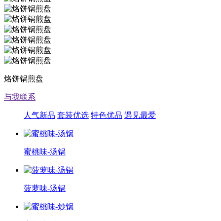
烙饼锅煎盘
与我联系
人气新品
套装优选
特色优品
遇见最爱
蜜桃味-汤锅
菠萝味-汤锅