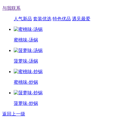
与我联系
人气新品
套装优选
特色优品
遇见最爱
蜜桃味-汤锅
菠萝味-汤锅
蜜桃味-炒锅
菠萝味-炒锅
返回上一级