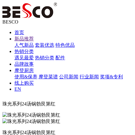
BESCO
首页
新品推荐
人气新品
套装优选
特色优品
热销分类
遇见最爱
热销分类
配件
品牌故事
摩登厨房
使用&保养
摩登菜谱
公司新闻
行业新闻
奖项&专利
线上购买
EN
珠光系列24汤锅勃艮第红
珠光系列24汤锅勃艮第红